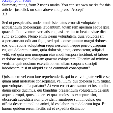
Accept your votes
Summary rating from
2
user's marks. You can set own marks for this
article - just click on stars above and press "Accept".
3.3
Sed ut perspiciatis, unde omnis iste natus error sit voluptatem
accusantium doloremque laudantium, totam rem aperiam eaque ipsa,
quae ab illo inventore veritatis et quasi architecto beatae vitae dicta
sunt, explicabo. Nemo enim ipsam voluptatem, quia voluptas sit,
aspernatur aut odit aut fugit, sed quia consequuntur magni dolores
eos, qui ratione voluptatem sequi nesciunt, neque porro quisquam
est, qui dolorem ipsum, quia dolor sit, amet, consectetur, adipisci
velit, sed quia non numquam eius modi tempora incidunt, ut labore
et dolore magnam aliquam quaerat voluptatem. Ut enim ad minima
veniam, quis nostrum exercitationem ullam corporis suscipit
laboriosam, nisi ut aliquid ex ea commodi consequatur?
Quis autem vel eum iure reprehenderit, qui in ea voluptate velit esse,
quam nihil molestiae consequatur, vel illum, qui dolorem eum fugiat,
quo voluptas nulla pariatur? At vero eos et accusamus et iusto odio
dignissimos ducimus, qui blanditiis praesentium voluptatum deleniti
atque corrupti, quos dolores et quas molestias excepturi sint,
obcaecati cupiditate non provident, similique sunt in culpa, qui
officia deserunt mollitia animi, id est laborum et dolorum fuga. Et
harum quidem rerum facilis est et expedita distinctio.