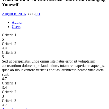
Yourself
August 8, 2016
3305
0
1
Author
Users
Criteria 1
5
Criteria 2
4.4
Criteria 3
5
Sed ut perspiciatis, unde omnis iste natus error sit voluptatem
accusantium doloremque laudantium, totam rem aperiam eaque ipsa,
quae ab illo inventore veritatis et quasi architecto beatae vitae dicta
sunt,
4.7
Criteria 1
3.4
Criteria 2
3
Criteria 3
4.7